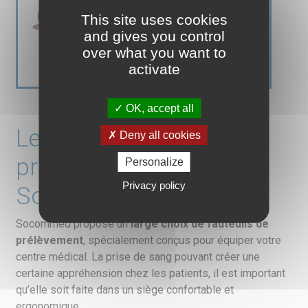
This site uses cookies
and gives you control
over what you want to
activate
OK, accept all
Les fauteuils de
Deny all cookies
prélèvement chez
Personalize
Privacy policy
Socommed
Socommed propose un
large choix de fauteuils de
pr
é
l
è
vement
, spécialement conçus pour équiper votre
centre médical. La prise de sang pouvant créer une
certaine appréhension chez les patients, il est important
qu’elle soit faite dans un siège confortable et
ergonomique.