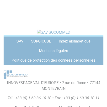
Menu
SAV
SURGICUBE
Index alphabétique
Pied
de
Mentions légales
page
Politique de protection des données personnelles
INNOVESPACE VAL D’EUROPE
•
7 rue de Rome
•
77144
MONTEVRAIN
T
é
l
:
+
33
(
0
)
1
60
36
10
10
•
F
a
x
:
+
33
(
0
)
1
60
36
10
1
1