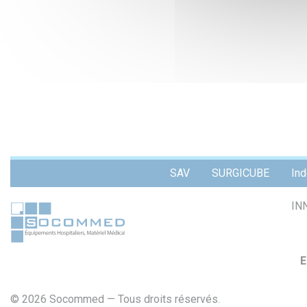
Menu
SAV
SURGICUBE
Ind
Pied
de
IN
page
E
© 2026 Socommed — Tous droits réservés.