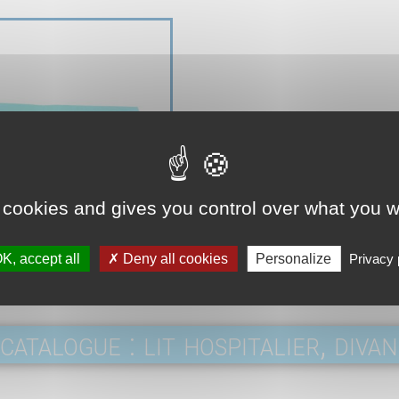
 cookies and gives you control over what you w
K, accept all
Deny all cookies
Personalize
Privacy 
catalogue : lit hospitalier, divan