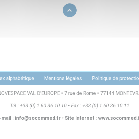
ex alphabétique
Mentions légales
Politique de protect
NOVESPACE VAL D’EUROPE
•
7 rue de Rome
•
77144 MONTEVR
T
é
l
:
+
33
(
0
)
1
60
36
10
10
•
F
a
x
:
+
33
(
0
)
1
60
36
10
1
1
-
m
a
il
:
i
n
f
o
@
s
o
c
o
mmed.
f
r
•
S
i
t
e
I
n
t
e
r
ne
t
:
ww
w
.
s
o
c
o
mmed.