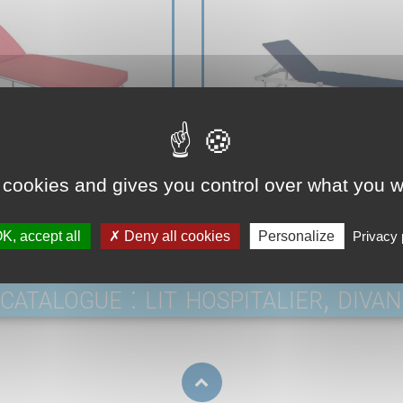
 cookies and gives you control over what you w
K, accept all
Deny all cookies
Personalize
Privacy 
catalogue : lit hospitalier, divan