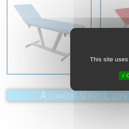
This site uses
O
À chaque service, son 