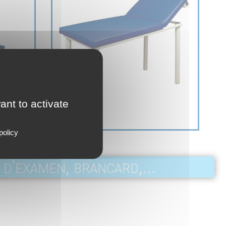
ant to activate
policy
 d'examen, brancard,...