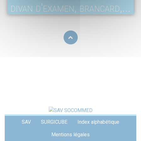
divan d'examen, brancard,...
Menu
SAV
SURGICUBE
Index alphabétique
Pied
de
Mentions légales