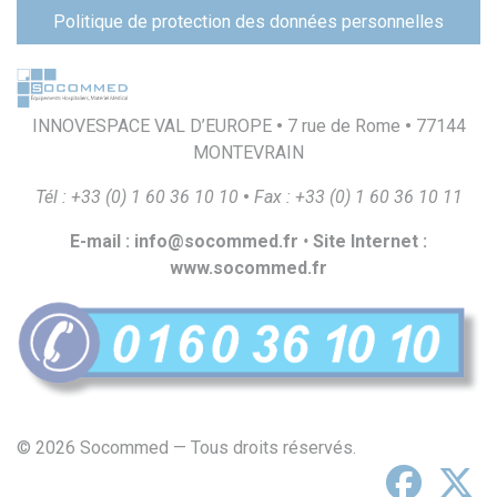
page
Politique de protection des données personnelles
INNOVESPACE VAL D’EUROPE
•
7 rue de Rome
•
77144
MONTEVRAIN
T
é
l
:
+
33
(
0
)
1
60
36
10
10
•
F
a
x
:
+
33
(
0
)
1
60
36
10
1
1
E
-
m
a
il
:
i
n
f
o
@
s
o
c
o
mmed.
f
r
•
S
i
t
e
I
n
t
e
r
ne
t
:
ww
w
.
s
o
c
o
mmed.
f
r
© 2026 Socommed — Tous droits réservés.