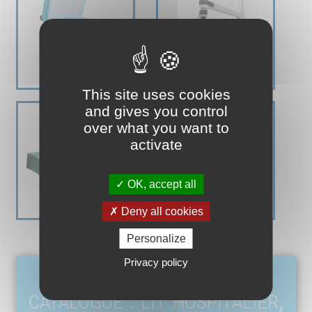
This site uses cookies
and gives you control
over what you want to
activate
OK, accept all
Deny all cookies
Personalize
Privacy policy
À chaque service, son
catalogue : lit hospitalier,