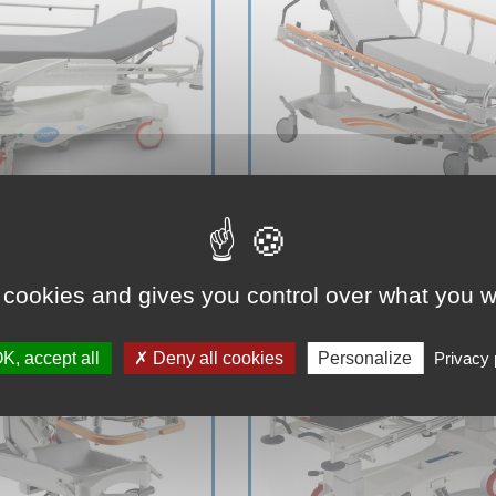
 cookies and gives you control over what you w
K, accept all
Deny all cookies
Personalize
Privacy 