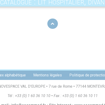
catalogue : lit hospitalier, divan
ex alphabétique
Mentions légales
Politique de protect
NOVESPACE VAL D’EUROPE
•
7 rue de Rome
•
77144 MONTEVR
T
é
l
:
+
33
(
0
)
1
60
36
10
10
•
F
a
x
:
+
33
(
0
)
1
60
36
10
1
1