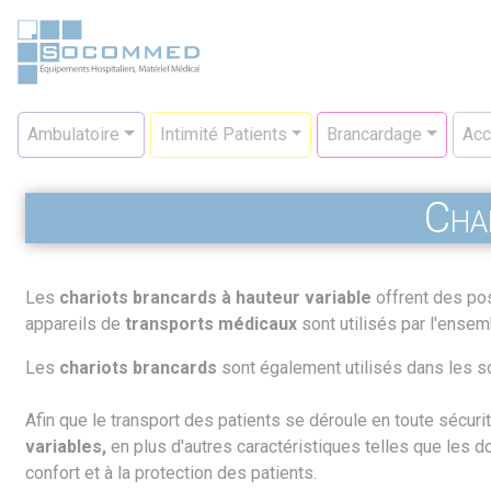
Aller
au
contenu
principal
Navigation
Ambulatoire
Intimité Patients
Brancardage
Acc
principale
Cha
Les
chariots brancards à hauteur variable
offrent des pos
appareils de
transports médicaux
sont utilisés par l'ense
Les
chariots brancards
sont également utilisés dans les so
Afin que le transport des patients se déroule en toute sécuri
variables,
en plus d'autres caractéristiques telles que les do
confort et à la protection des patients.