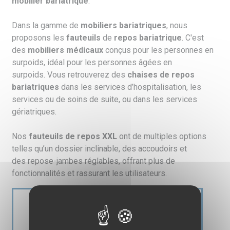
mobilier bariatrique
.
Dans la gamme de
mobiliers bariatriques
, nous
proposons les
fauteuils
de
repos bariatrique
. C'est
des
mobiliers médicaux
conçus pour les personnes en
surpoids, idéal pour les personnes âgées en
surpoids. Vous retrouverez des
chaises de repos
bariatriques
dans les services d’hospitalisation, les
services ou de soins de suite, ou dans les services
gériatriques.
Nos
fauteuils de repos
XXL
ont de multiples options
telles qu’un dossier inclinable, des accoudoirs et
des repose-jambes réglables, offrant plus de
fonctionnalités et rassurant les utilisateurs.