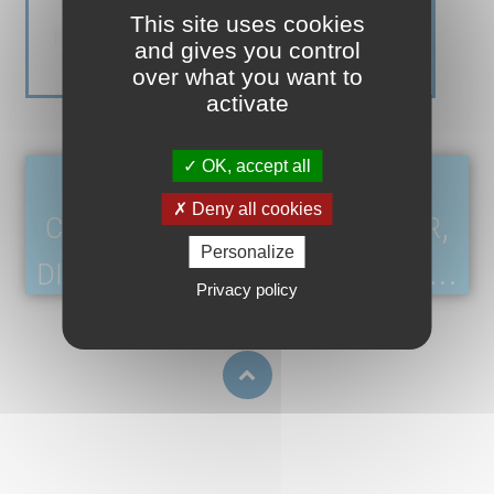
This site uses cookies
and gives you control
over what you want to
activate
À chaque service, son
OK, accept all
Deny all cookies
catalogue : lit hospitalier,
Personalize
divan d'examen, brancard,...
Privacy policy