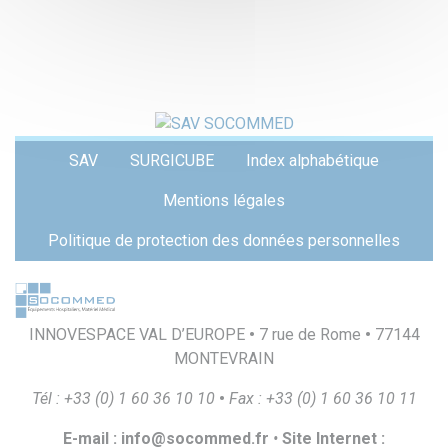
Menu
SAV
SURGICUBE
Index alphabétique
Pied
de
Mentions légales
page
Politique de protection des données personnelles
INNOVESPACE VAL D’EUROPE
•
7 rue de Rome
•
77144
MONTEVRAIN
T
é
l
:
+
33
(
0
)
1
60
36
10
10
•
F
a
x
:
+
33
(
0
)
1
60
36
10
1
1
E
-
m
a
il
:
i
n
f
o
@
s
o
c
o
mmed.
f
r
•
S
i
t
e
I
n
t
e
r
ne
t
: