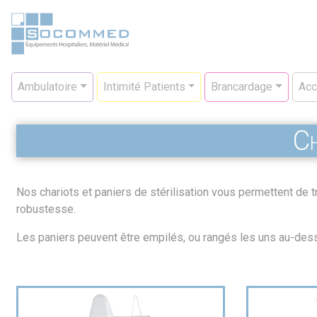
Aller
au
contenu
principal
Navigation
Ambulatoire
Intimité Patients
Brancardage
Acc
principale
Ch
Nos chariots et paniers de stérilisation vous permettent de tr
robustesse.
Les paniers peuvent être empilés, ou rangés les uns au-des