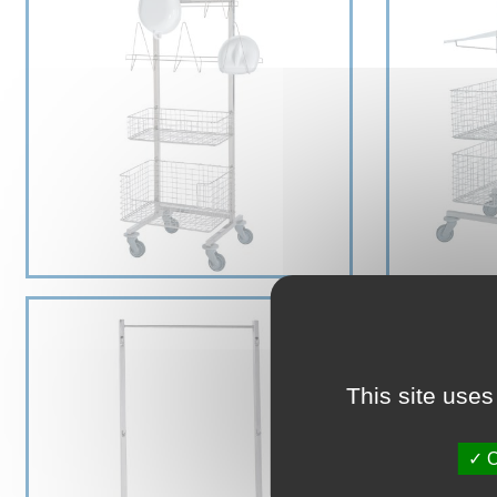
This site uses
O