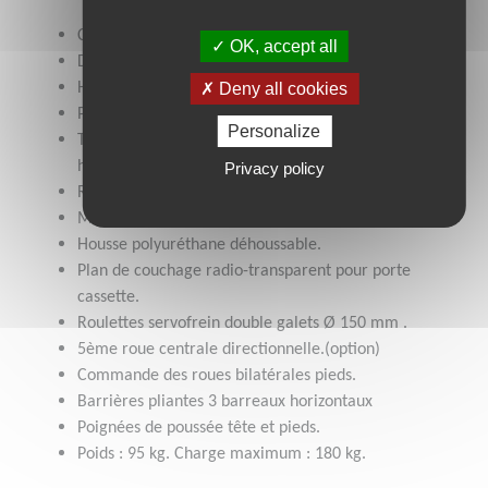
Couchage : 60 x 200 cm
OK, accept all
Dimensions hors tout : 80 x 215 cm
Deny all cookies
Hauteur variable de 65 à 93 cm.
Proclive déclive +/- 12°.
Personalize
Télécommande réglage dossier, relève jambes,
hauteur variable, déclive.
Privacy policy
Remise à plat d’urgence relève-buste.
Matelas amovible en mousse HR35 ép. 8 cm.
Housse polyuréthane déhoussable.
Plan de couchage radio-transparent pour porte
cassette.
Roulettes servofrein double galets Ø 150 mm .
5ème roue centrale directionnelle.(option)
Commande des roues bilatérales pieds.
Barrières pliantes 3 barreaux horizontaux
Poignées de poussée tête et pieds.
Poids : 95 kg. Charge maximum : 180 kg.