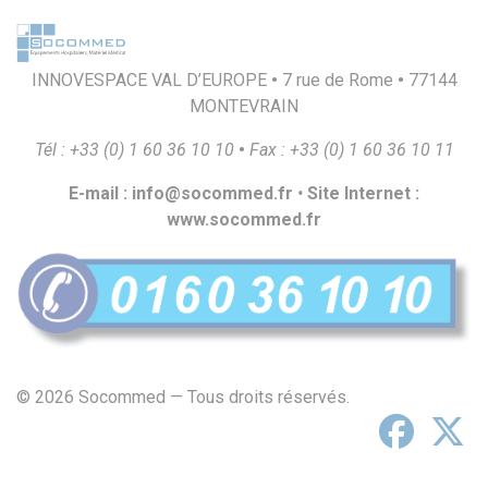
INNOVESPACE VAL D’EUROPE
•
7 rue de Rome
•
77144
MONTEVRAIN
T
é
l
:
+
33
(
0
)
1
60
36
10
10
•
F
a
x
:
+
33
(
0
)
1
60
36
10
1
1
E
-
m
a
il
:
i
n
f
o
@
s
o
c
o
mmed.
f
r
•
S
i
t
e
I
n
t
e
r
ne
t
:
ww
w
.
s
o
c
o
mmed.
f
r
© 2026 Socommed — Tous droits réservés.