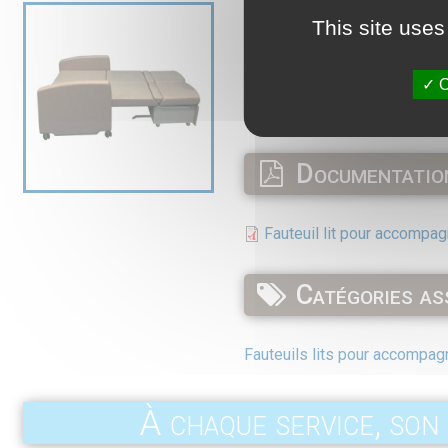
This site uses
O
Documentation
Fauteuil lit pour accompa
Catégories as
Fauteuils lits pour accompag
À chaque service, son 