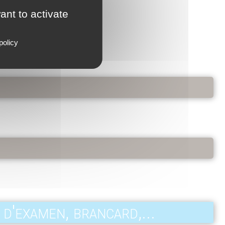
ant to activate
policy
 d'examen, brancard,...