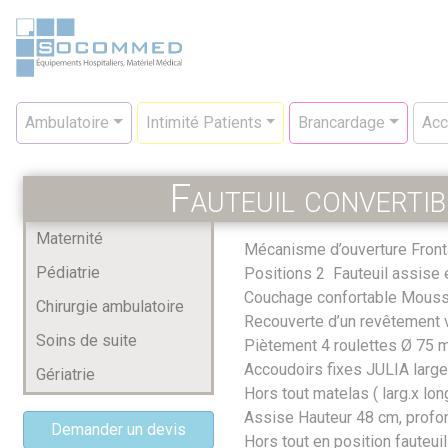
Aller
au
contenu
principal
Navigation
Ambulatoire
Intimité Patients
Brancardage
Acc
principale
Fauteuil converti
Maternité
Mécanisme d’ouverture Frontal
Pédiatrie
Positions 2 Fauteuil assise e
Couchage confortable Mouss
Chirurgie ambulatoire
Recouverte d’un revêtement v
Soins de suite
Piètement 4 roulettes Ø 75 
Accoudoirs fixes JULIA large
Gériatrie
Hors tout matelas ( larg.x lo
Assise Hauteur 48 cm, profo
Demander un devis
Hors tout en position fauteuil