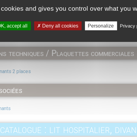
 cookies and gives you control over what you w
K, accept all
Deny all cookies
Personalize
Privacy 
s techniques / Plaquettes commerciales
gnants 2 places
sociées
nants
catalogue : lit hospitalier, divan