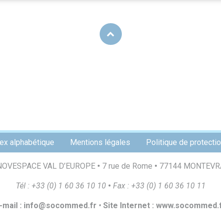
ex alphabétique
Mentions légales
Politique de protect
NOVESPACE VAL D’EUROPE
•
7 rue de Rome
•
77144 MONTEVR
T
é
l
:
+
33
(
0
)
1
60
36
10
10
•
F
a
x
:
+
33
(
0
)
1
60
36
10
1
1
-
m
a
il
:
i
n
f
o
@
s
o
c
o
mmed.
f
r
•
S
i
t
e
I
n
t
e
r
ne
t
:
ww
w
.
s
o
c
o
mmed.