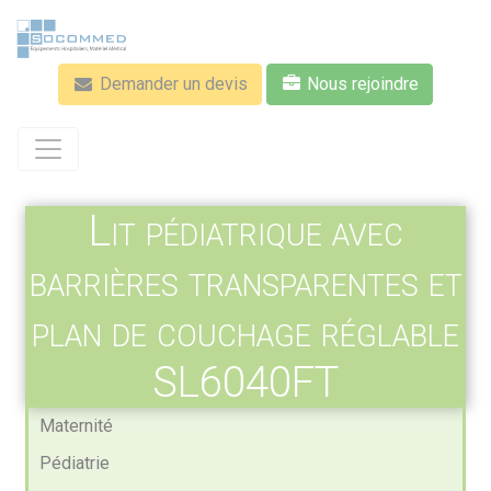
Aller
au
contenu
Demander un devis
Nous rejoindre
principal
Lit pédiatrique avec
barrières transparentes et
plan de couchage réglable
SL6040FT
Maternité
Pédiatrie