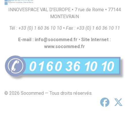
INNOVESPACE VAL D’EUROPE
•
7 rue de Rome
•
77144
MONTEVRAIN
T
é
l
:
+
33
(
0
)
1
60
36
10
10
•
F
a
x
:
+
33
(
0
)
1
60
36
10
1
1
E
-
m
a
il
:
i
n
f
o
@
s
o
c
o
mmed.
f
r
•
S
i
t
e
I
n
t
e
r
ne
t
:
ww
w
.
s
o
c
o
mmed.
f
r
© 2026 Socommed — Tous droits réservés.