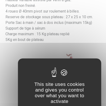
Produit non freiné.
4 roues Ø 40mm pivot sur roulement à billes.
Reserve de stockage sous plateau : 27 x 25 x 10 cm.
Porte Sac à main / sac à dos inclus (maximum 15kg)
Support de tige à sérum
Charge maximum : 15 Kg plateau replié
5Kg en bout de plateau
This site uses cookies
and gives you control
over what you want to
activate