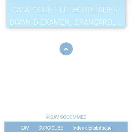
catalogue : lit hospitalier,
divan d'examen, brancard,...
Menu
SAV
SURGICUBE
Index alphabétique