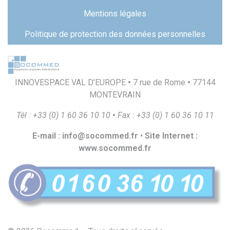
Pied
de
Mentions légales
page
Politique de protection des données personnelles
INNOVESPACE VAL D’EUROPE
•
7 rue de Rome
•
77144
MONTEVRAIN
T
é
l
:
+
33
(
0
)
1
60
36
10
10
•
F
a
x
:
+
33
(
0
)
1
60
36
10
1
1
E
-
m
a
il
:
i
n
f
o
@
s
o
c
o
mmed.
f
r
•
S
i
t
e
I
n
t
e
r
ne
t
:
ww
w
.
s
o
c
o
mmed.
f
r