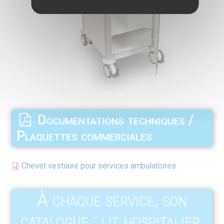
Documentations techniques /
Plaquettes commerciales
Chevet vestiaire pour services ambulatoires
À chaque service, son
catalogue : lit hospitalier,