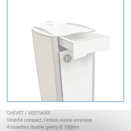
CHEVET / VESTIAIRE
Stratifié compact, Finition résine acrylique
4 roulettes double galets Ø 100mm