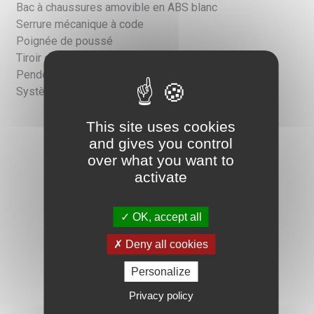
Bac à chaussures amovible en ABS blanc
Serrure mécanique à code
Poignée de poussé
Tiroir en en ABS blanc
Penderie pour vêtement
Système d’identification patient / fauteuil / chevet
This site uses cookies
and gives you control
over what you want to
activate
OK, accept all
Deny all cookies
Personalize
Privacy policy