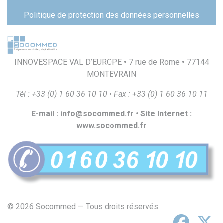
page
Politique de protection des données personnelles
INNOVESPACE VAL D’EUROPE
•
7 rue de Rome
•
77144
MONTEVRAIN
T
é
l
:
+
33
(
0
)
1
60
36
10
10
•
F
a
x
:
+
33
(
0
)
1
60
36
10
1
1
E
-
m
a
il
:
i
n
f
o
@
s
o
c
o
mmed.
f
r
•
S
i
t
e
I
n
t
e
r
ne
t
:
ww
w
.
s
o
c
o
mmed.
f
r
© 2026 Socommed — Tous droits réservés.