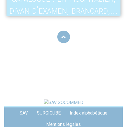
divan d'examen, brancard,...
Menu
SAV
SURGICUBE
Index alphabétique
Pied
de
Mentions légales