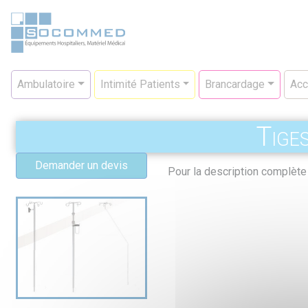
Aller
au
contenu
principal
Navigation
Ambulatoire
Intimité Patients
Brancardage
Acc
principale
Tige
Demander un devis
Pour la description complète