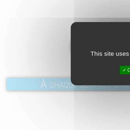
Documentation
This site uses
SOCOMMED_DOC Tiges por
O
À chaque service, son 