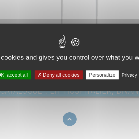
s techniques / Plaquettes commerciales
 cookies and gives you control over what you w
te-sérum et autres accessoires.pdf
K, accept all
Deny all cookies
Personalize
Privacy 
catalogue : lit hospitalier, divan