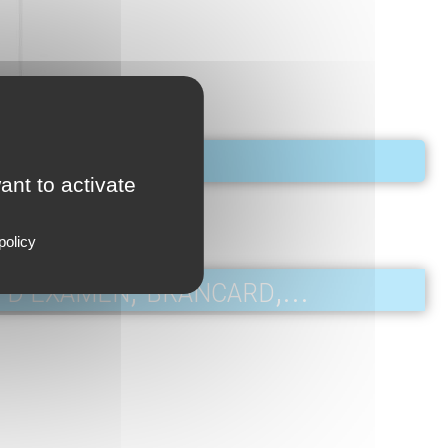
ant to activate
policy
 d'examen, brancard,...